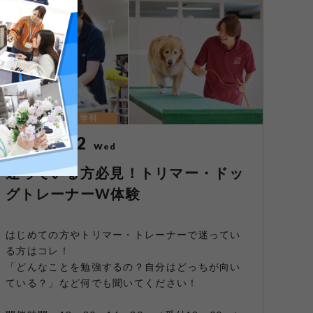
08/12
2026
Wed
迷っている方必見！トリマー・ドッ
グトレーナーW体験
はじめての方やトリマー・トレーナーで迷ってい
る方はコレ！
「どんなことを勉強するの？自分はどっちが向い
ている？」など何でも聞いてください！