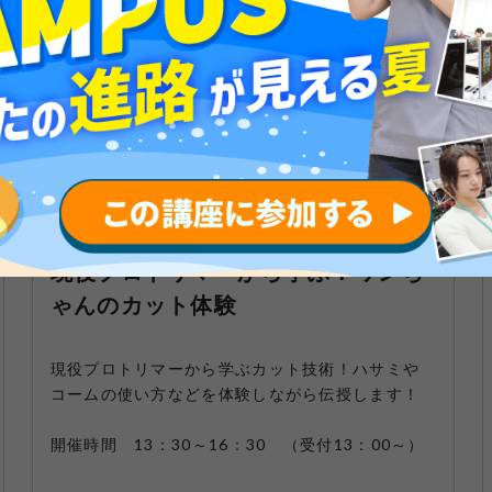
08/09
2026
Sun
現役プロトリマーから学ぶ！ワンち
ゃんのカット体験
現役プロトリマーから学ぶカット技術！ハサミや
コームの使い方などを体験しながら伝授します！
開催時間 13：30～16：30 （受付13：00～）