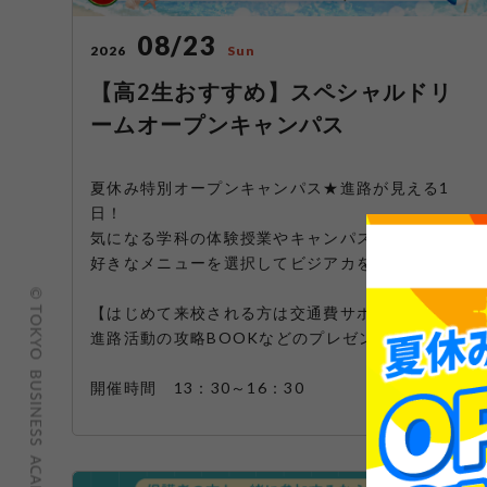
08/23
2026
Sun
【高2生おすすめ】スペシャルドリ
ームオープンキャンパス
夏休み特別オープンキャンパス★進路が見える1
日！
気になる学科の体験授業やキャンパスツアーなど
好きなメニューを選択してビジアカを知ろう！
【はじめて来校される方は交通費サポート2倍】
進路活動の攻略BOOKなどのプレゼントも！
開催時間 13：30～16：30