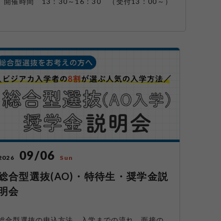
開催時間 13：30～16：30 （受付13：00～）
09/06
2026
Sun
総合型選抜(AO)・特待生・奨学金説
明会
総合型選抜の申込方法、入学までの流れ、面接の