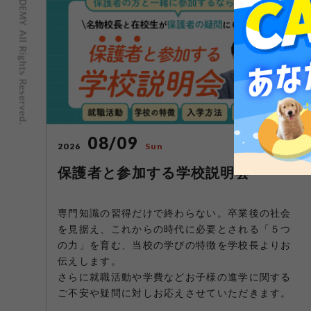
08/09
2026
Sun
保護者と参加する学校説明会
専門知識の習得だけで終わらない。卒業後の社会
を見据え、これからの時代に必要とされる「５つ
の力」を育む、当校の学びの特徴を学校長よりお
伝えします。
さらに就職活動や学費などお子様の進学に関する
ご不安や疑問に対しお応えさせていただきます。