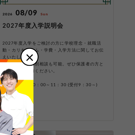
08/09
2026
Sun
2027年度入学説明会
2027年度入学をご検討の方に学校理念・就職活
動・カリキュラム・学費・入学方法に関してお伝
×
えいたします。
ご希望の方は個別相談も可能。ぜひ保護者の方と
ご一緒にご参加ください。
【開催時間】10：00～11：30 (受付9：30～)