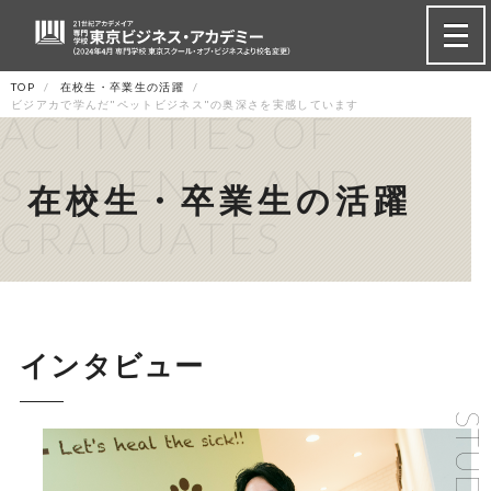
TOP
在校生・卒業生の活躍
ビジアカで学んだ"ペットビジネス"の奥深さを実感しています
ACTIVITIES OF
STUDENTS AND
在校生・卒業生の活躍
GRADUATES
インタビュー