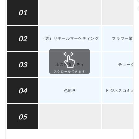
01
02
（選）リテールマーケティング
フラワー業界
03
ホスピタリティ
チョークア
スクロールできます
04
色彩学
ビジネスコミュニ
05