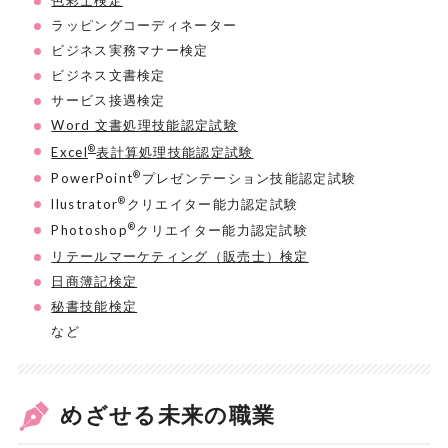
色彩士検定
ラッピングコーディネーター
ビジネス実務マナー検定
ビジネス文書検定
サービス接遇検定
Word 文書処理技能認定試験
®
Excel
表計算処理技能認定試験
®
PowerPoint
プレゼンテーション技能認定試験
®
llustrator
クリエイター能力認定試験
®
Photoshop
クリエイター能力認定試験
リテールマーケティング（販売士）検定
日商簿記検定
秘書技能検定
など
めざせる未来の職業