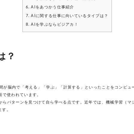
6. AIをあつかう仕事紹介
7. AIに関する仕事に向いているタイプは？
8. AIを学ぶならビジアカ！
は？
能）」の略称で、人間が脳内で「考える」「学ぶ」「計算する」といったことをコ
場面で使われています。
タからパターンを見つけて自ら学べる点です。近年では、機械学習（マ
ます。