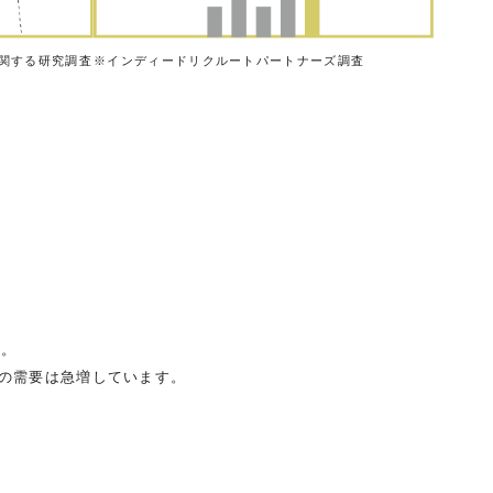
に関する研究調査
※インディードリクルートパートナーズ調査
す。
材の需要は急増しています。