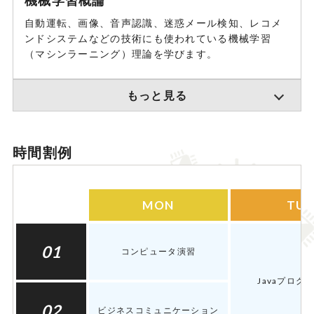
機械学習概論
自動運転、画像、音声認識、迷惑メール検知、レコメ
ンドシステムなどの技術にも使われている機械学習
（マシンラーニング）理論を学びます。
もっと見る
時間割例
MON
TUE
01
コンピュータ演習
Javaプログ
02
ビジネスコミュニケーション