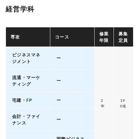
経営学科
修業
募集
専攻
コース
年限
定員
ビジネスマネ
ー
ジメント
流通・マーケ
ー
ティング
宅建・FP
ー
2
19
年
0名
会計・ファイ
ー
ナンス
国際ビジネス