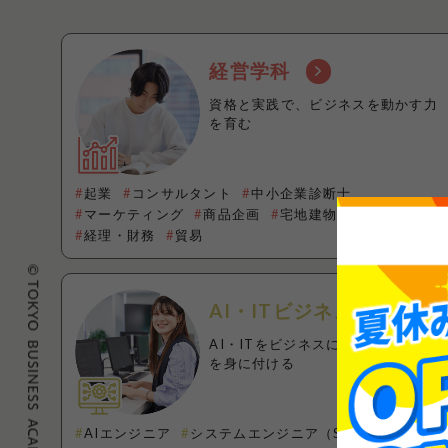
経営学科
資格と実践で、ビジネスを動かす力
を育む
起業
コンサルタント
中小企業診断士
マーケティング
商品企画
宅地建物取引士
投資
経理・財務
貿易
AI・ITビジネス学科
AI・ITをビジネスに活用できる力
を身に付ける
AIエンジニア
システムエンジニア（SE）