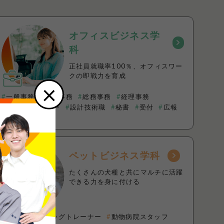
オフィスビジネス学
科
正社員就職率100％、オフィスワー
クの即戦力を育成
×
一般事務
営業事務
総務事務
経理事務
OAオペレーター
設計技術職
秘書
受付
広報
ペットビジネス学科
たくさんの犬種と共にマルチに活躍
できる力を身に付ける
トリマー
ドッグトレーナー
動物病院スタッフ