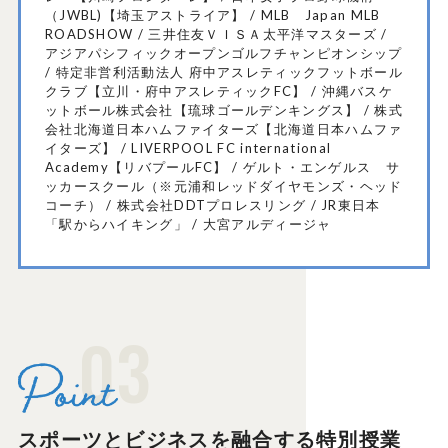
（JWBL)【埼玉アストライア】 / MLB Japan MLB
ROADSHOW / 三井住友ＶＩＳＡ太平洋マスターズ /
アジアパシフィックオープンゴルフチャンピオンシップ
/ 特定非営利活動法人 府中アスレティックフットボール
クラブ【立川・府中アスレティックFC】 / 沖縄バスケ
ットボール株式会社【琉球ゴールデンキングス】 / 株式
会社北海道日本ハムファイターズ【北海道日本ハムファ
イターズ】 / LIVERPOOL FC international
Academy【リバプールFC】 / ゲルト・エンゲルス サ
ッカースクール（※元浦和レッドダイヤモンズ・ヘッド
コーチ） / 株式会社DDTプロレスリング / JR東日本
「駅からハイキング」 / 大宮アルディージャ
03
スポーツとビジネスを融合する特別授業