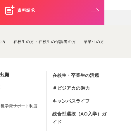
資料請求
の方
在校生の方・
在校生の保護者の方
卒業生の方
出願
在校生・卒業生の活躍
項
＃ビジアカの魅力
キャンパス
ライフ
各種学費サポート制度
総合型選抜（AO入学）
ガ
イド