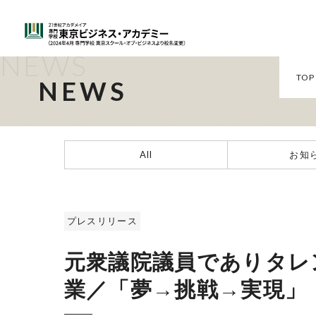
NEWS
TOP
NEWS
All
お知
プレスリリース
元衆議院議員でありタレ
業／「夢→挑戦→実現」