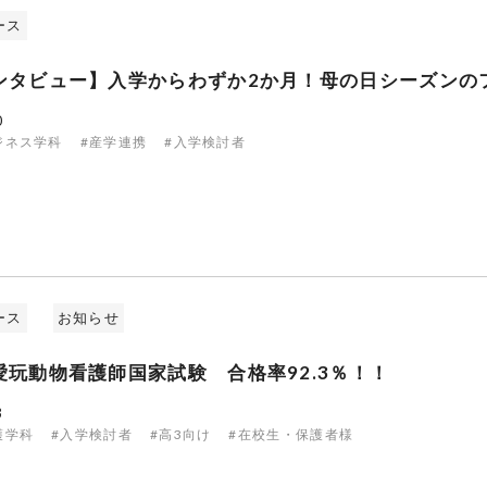
ース
ンタビュー】入学からわずか2か月！母の日シーズンの
0
ジネス学科
#産学連携
#入学検討者
ース
お知らせ
愛玩動物看護師国家試験 合格率92.3％！！
3
護学科
#入学検討者
#高3向け
#在校生・保護者様