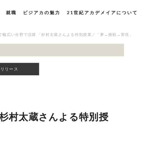
就職
ビジアカの魅力
21世紀アカデメイアについて
て幅広い分野で活躍 「杉村太蔵さんよる特別授業／「夢→挑戦→実現」
スリリース
「杉村太蔵さんよる特別授