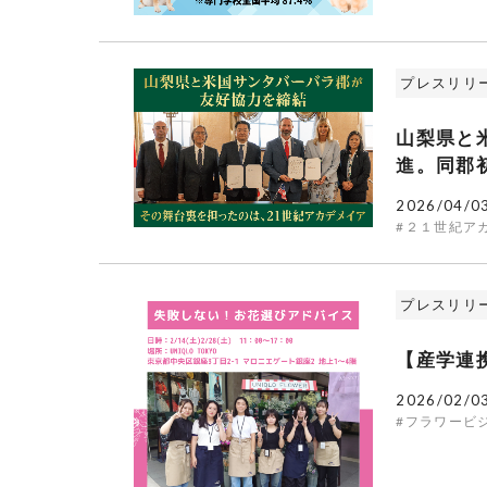
プレスリリ
山梨県と
進。同郡
2026/04/0
#２１世紀ア
プレスリリ
【産学連携
2026/02/0
#フラワービ