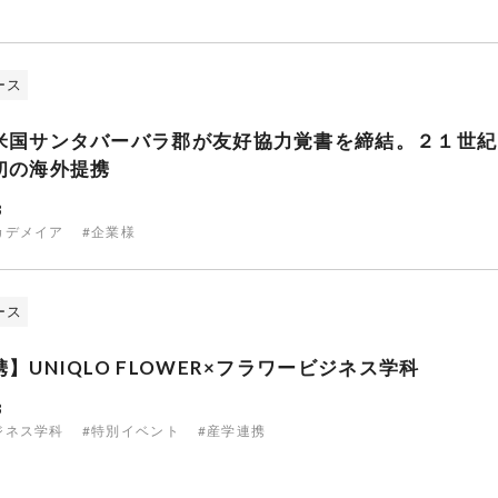
ース
米国サンタバーバラ郡が友好協力覚書を締結。２１世紀
初の海外提携
3
カデメイア
#企業様
ース
】UNIQLO FLOWER×フラワービジネス学科
3
ジネス学科
#特別イベント
#産学連携