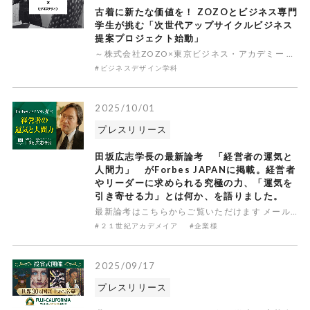
古着に新たな価値を！ ZOZOとビジネス専門
学生が挑む「次世代アップサイクルビジネス
提案プロジェクト始動」
～株式会社ZOZO×東京ビジネス・アカデミー ビジネスデザイン学科 産学連携プロジェクト～学校法人２１世紀アカデメイア（学長：田坂広志、本部：東京都千代田区）のビジネス総合学校「東京ビジネス・アカデミー」（校長：稲場央人、東京都渋谷区）は、ファッションEC「ZOZOTOWN」を運営する株式会社ZOZ
#ビジネスデザイン学科
2025/10/01
プレスリリース
田坂広志学長の最新論考 「経営者の運気と
人間力」 がForbes JAPANに掲載。経営者
やリーダーに求められる究極の力、「運気を
引き寄せる力」とは何か、を語りました。
最新論考はこちらからご覧いただけます メールはこちらへ全文はこちら（PDF） 学校法人 ２１世紀アカデメイア 公式ＨＰ メールはこちらへ 問い合わせはこちらのフォームから
#２１世紀アカデメイア
#企業様
2025/09/17
プレスリリース