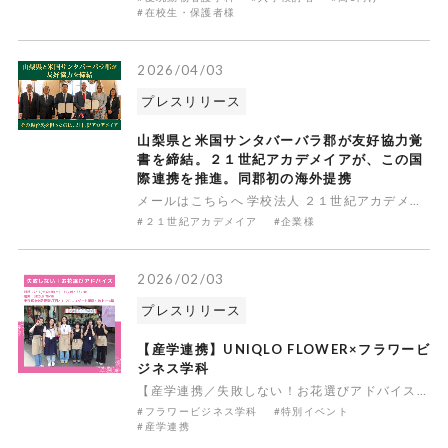
#在校生・保護者様
2026/04/03
プレスリリース
山梨県と米国サンタバーバラ郡が友好協力覚
書を締結。２１世紀アカデメイアが、この国
際連携を推進。同郡初の海外提携
メールはこちらへ 学校法人 ２１世紀アカデメイア 公式ＨＰメールはこちらへ 問い合わせはこちらのフォームから
#２１世紀アカデメイア
#企業様
2026/02/03
プレスリリース
【産学連携】UNIQLO FLOWER×フラワービ
ジネス学科
【産学連携／失敗しない！お花選びアドバイス】 ユニクロのグローバル旗艦店である「UNIQLO TOKYO」内にて、ユニクロのLifeWearのように、人々の暮らしを彩り、豊かにする花を販売する「UNIQLO FLOWER」が花をより身近な存在として感じていただくためのイベントを開催。イベント名は『失
#フラワービジネス学科
#特別イベント
#産学連携