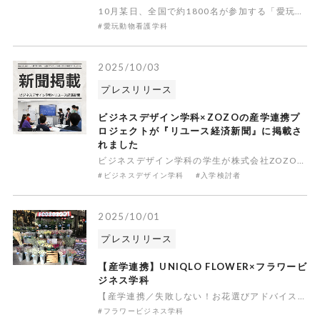
10月某日、全国で約1800名が参加する「愛玩動物看護師 全国統一模試」が実施され、本校の愛玩動物看護学科3年生も日頃の学習の成果を試すべく挑戦いたしました。そして見事、本校の学生が、「全国ランキング 5位 入賞」するという素晴らしい成績を収めました！さらに、この全国模試の結果を利用して行われた２１
#愛玩動物看護学科
2025/10/03
プレスリリース
ビジネスデザイン学科×ZOZOの産学連携プ
ロジェクトが『リユース経済新聞』に掲載さ
れました
ビジネスデザイン学科の学生が株式会社ZOZOと共同で取り組む「次世代アップサイクルビジネス提案プロジェクト」が、2025年9月25日発行の『リユース経済新聞』に掲載されました。このプロジェクトは、ZOZOUSEDの販売基準を満たさない古着を活用し、学生ならではの柔軟な発想でアップサイクルビジネスを提
#ビジネスデザイン学科
#入学検討者
2025/10/01
プレスリリース
【産学連携】UNIQLO FLOWER×フラワービ
ジネス学科
【産学連携／失敗しない！お花選びアドバイス】 ユニクロのグローバル旗艦店である「UNIQLO TOKYO」内にて、アパレルとフラワーの融合をコンセプトとした「UNIQLO FLOWER」が花をより身近な存在として感じていただくためのイベントを開催。イベント名は『失敗しない！お花選びアドバイス』東京ビ
#フラワービジネス学科