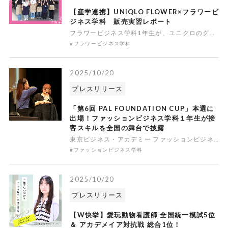
【産学連携】UNIQLO FLOWER×フラワービ
ジネス学科 販売実習レポート
フラワービジネス学科1年生が、ユニクロのグローバル旗艦店「UNIQLO TOKYO」内で、アパレルとフラワーの融合をコンセプトとした「UNIQLO FLOWER」との産学連携授業を行いました。この取り組みは2022年9月からスタートし、毎年9月と2月に実施されています。 花をより身近に感じてもらうこ
#フラワービジネス学科
2025/10/20
プレスリリース
「第6回 PAL FOUNDATION CUP」本選に
出場！ファッションビジネス学科１年生が接
客スキルを全国の舞台で披露
東京ビジネス・アカデミー ファッションビジネス学科の1年生が、この度、公益財団法人パル井上財団主催の接客ロールプレイングコンテスト「第6回 PAL FOUNDATION CUP」において、予選を見事に通過し本選出場を果たしました。全国の専門学校生が接客スキルを競うハイレベルな大会で、本学生は本選出場
#ファッションビジネス学科
2025/10/20
プレスリリース
【W快挙】愛玩動物看護師 全国統一模試5位
＆ アカデメイア対抗戦 総合1位！