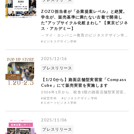
ZOZO担当者が「企業提案レベル」と絶賛。
学生が、販売基準に満たない古着で開発し
た"アップサイクル化粧まわし" 【東京ビジネ
ス・アカデミー】
～マイ・カンパニー教育のビジネスデザイン学科×ZOZO 産学連携プロジェクト、実現可能性を追求した最終発表会を実施～ 徹底的な実学・実業・実社会の教育を掲げる学校法人２１世紀アカデメイア（学長：田坂広志、本部：東京都千代田区）が運営する専門学校「東京ビジネス・アカデミー」（校長：稲場央人、東京都渋
#ビジネスデザイン学科
2025/12/16
プレスリリース
【1/20から】路面店舗型実習室「Compass
Cube」にて販売実習を実施します
2026年1月から、校舎1階の路面店舗型実習室「Compass Cube」を舞台に、実際に学生が店舗運営を行う実践プロジェクトを実施します。本授業では、経営理念やコンセプトづくりをはじめ、MD（商品計画）、経営計画、立地戦略、店舗デザイン、収支計画、広告・販促計画など、店舗運営に関わる幅広い分野を学
#経営学科
#ビジネスデザイン学科
#スポーツビジネス学科
2025/11/06
プレスリリース