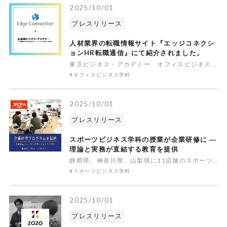
2025/10/01
プレスリリース
人材業界の転職情報サイト『エッジコネクシ
ョンHR転職通信』にて紹介されました。
東京ビジネス・アカデミー オフィスビジネス学科の卒業生が エッジコネクションHR転職通信からインタビューを受けました！インタビュー記事は、以下のURLから確認いただけます。エッジコネクションHR転職通信高卒から一度就職し、オフィスビジネス学科に再進学。夢だった病棟クラーク（入院病棟を担当する医療事務
#オフィスビジネス学科
2025/10/01
プレスリリース
スポーツビジネス学科の授業が企業研修に ―
理論と実務が直結する教育を提供
静岡県、神奈川県、山梨県に11店舗のスポーツショップを展開する株式会社シラトリ（代表取締役：西丸聡司／本社：静岡県静岡市）の若手社員を対象に、本学スポーツビジネス学科が独自に開発した研修プログラムを今年度も提供しました。本取り組みは2024年度に続いて、業界の現場と専門教育をつなぐキャリア支援の一環
#スポーツビジネス学科
2025/10/01
プレスリリース