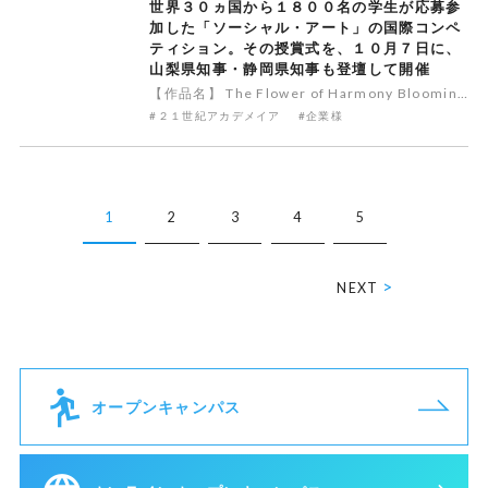
世界３０ヵ国から１８００名の学生が応募参
加した「ソーシャル・アート」の国際コンペ
ティション。その授賞式を、１０月７日に、
山梨県知事・静岡県知事も登壇して開催
【作品名】 The Flower of Harmony Blooming in Peace 【作品名】 Individualityメールはこちらへ公式サイトはこちら ※英語サイト富士五湖自然首都圏フォーラム 公式ＨＰ 学校法人 ２１世紀アカデメイア 公式ＨＰ メールはこちらへ 問い合わせ
#２１世紀アカデメイア
#企業様
1
2
3
4
5
>
NEXT
オープンキャンパス