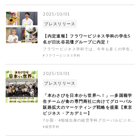
2025/10/01
プレスリリース
【内定速報】フラワービジネス学科の学生5
名が日比谷花壇グループに内定！
フラワービジネス学科では、今年も多くの学生が希望の進路に進んでいます。なかでも、業界最大手の日比谷花壇グループへの内定は大きな成果です。今年は、株式会社日比谷花壇に2名、グループ企業の株式会社ランドフローラに3名、合計5名が内定をいただきました。これは例年以上の快挙であり、「即戦力となる人材育成」を
#フラワービジネス学科
2025/10/01
プレスリリース
「本わさびを日本から世界へ！」―多国籍学
生チームが食の専門商社に向けてグローバル
販路拡大のマーケティング戦略を提案【東京
ビジネス・アカデミー】
7か国・4地域出身の経営学科グローバルビジネス専攻の学生が、株式会社ヴォークス・トレーディングへ各国・地域の市場特性を活かした販売戦略や商品アイデアを発表。学校法人２１世紀アカデメイア（学長：田坂広志／本部：東京都千代田区）が運営するビジネス総合専門学校「東京ビジネス・アカデミー」（校長：稲場央人／
#経営学科