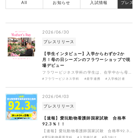
All
お知らせ
入試情報
プレス
2026/06/30
プレスリリース
【学生インタビュー】入学からわずか2か
月！母の日シーズンのフラワーショップで現
場デビュー
フラワービジネス学科の学生は、在学中から母の日シーズンにフラワーショップでアルバイトを経験します。今年の母の日も、1年生が入学からわずか2か月で現場デビューを果たしました！今回は、1892年から続く歴史ある名店、「ゴトウフローリスト（株式会社ゴトウ花店）」で3日間のアルバイトを
#フラワービジネス学科
#産学連携
#入学検討者
2026/04/03
プレスリリース
【速報】愛玩動物看護師国家試験 合格率
92.3％！！
【速報】愛玩動物看護師国家試験 合格率92.3％！！ 愛玩動物看護学科では、今年実施された国家試験で26名中24名が合格し、合格率92.3％ を達成しました！※専門学校の平均合格率は87.4％なんと！ 昨年度より合格率16％アップ！国家資格のある仕事だからこそ、「自分にも合格できるのかな...」と不
#愛玩動物看護学科
#入学検討者
#高3向け