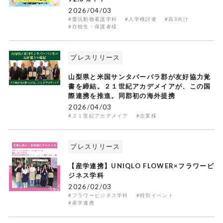
2026/04/03
#愛玩動物看護学科
#入学検討者
#高3向け
#在校生・保護者様
プレスリリース
山梨県と米国サンタバーバラ郡が友好協力覚
書を締結。２１世紀アカデメイアが、この国
際連携を推進。同郡初の海外提携
2026/04/03
#２１世紀アカデメイア
#企業様
プレスリリース
【産学連携】UNIQLO FLOWER×フラワービ
ジネス学科
2026/02/03
#フラワービジネス学科
#特別イベント
#産学連携