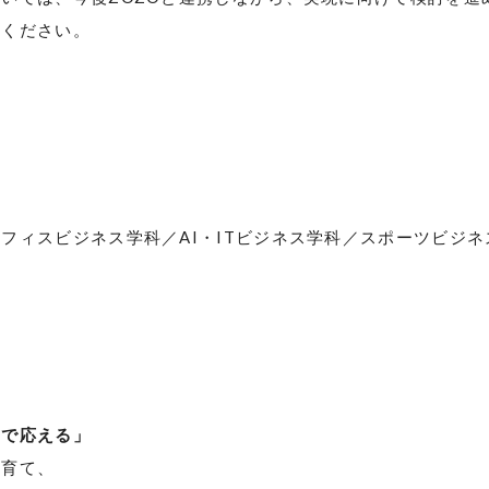
待ください。
オフィスビジネス学科／
AI
・
IT
ビジネス学科／スポーツビジネ
」で応える」
を育て、