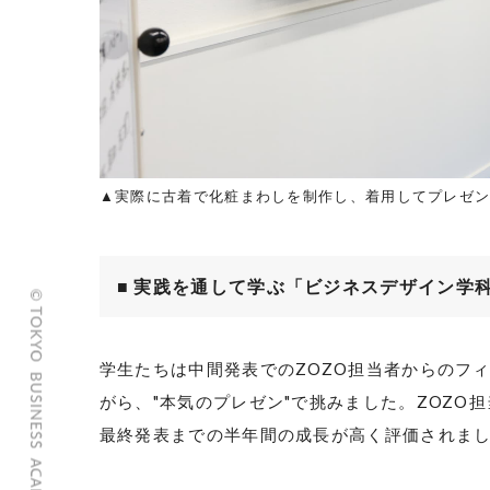
▲実際に古着で化粧まわしを制作し、着用してプレゼ
■ 実践を通して学ぶ「ビジネスデザイン学
学生たちは中間発表での
ZOZO
担当者からのフ
がら、
"
本気のプレゼン
"
で挑みました。ZOZO
最終発表までの半年間の成長が高く評価されま