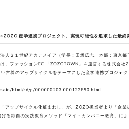
科
×ZOZO
産学連携プロジェクト、実現可能性を追求した最終
校法人２１世紀アカデメイア（学長：田坂広志、本部：東京都
）は、ファッション
EC
「
ZOZOTOWN
」を運営する株式会社
ない古着のアップサイクルをテーマにした産学連携プロジェク
p/main/html/rd/p/000000203.000122890.html
た「アップサイクル化粧まわし」が、
ZOZO
担当者より「企業
掲げる独自の実践教育メソッド「マイ・カンパニー教育」に