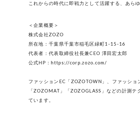
これからの時代に即戦力として活躍する、あら
＜企業概要＞
株式会社
ZOZO
所在地：千葉県千葉市稲毛区緑町
1-15-16
代表者：代表取締役社長兼
CEO
澤田宏太郎
公式
HP
：
https://corp.zozo.com/
ファッション
EC
「
ZOZOTOWN
」、ファッショ
「
ZOZOMAT
」「
ZOZOGLASS
」などの計測テ
ています。