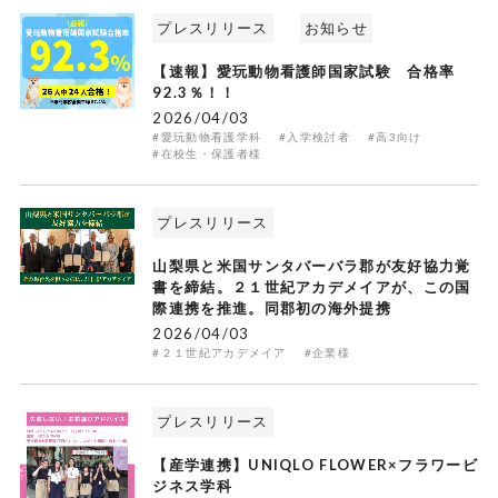
プレスリリース
お知らせ
【速報】愛玩動物看護師国家試験 合格率
92.3％！！
2026/04/03
#愛玩動物看護学科
#入学検討者
#高3向け
#在校生・保護者様
プレスリリース
山梨県と米国サンタバーバラ郡が友好協力覚
書を締結。２１世紀アカデメイアが、この国
際連携を推進。同郡初の海外提携
2026/04/03
#２１世紀アカデメイア
#企業様
プレスリリース
【産学連携】UNIQLO FLOWER×フラワービ
ジネス学科