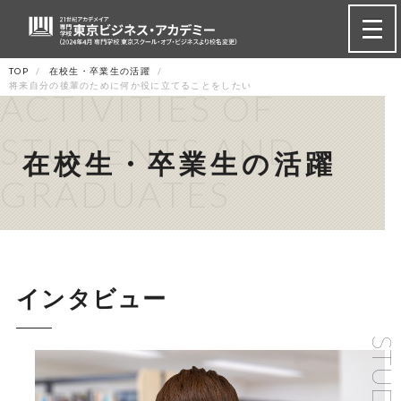
TOP
在校生・卒業生の活躍
将来自分の後輩のために何か役に立てることをしたい
ACTIVITIES OF
STUDENTS AND
在校生・卒業生の活躍
GRADUATES
インタビュー