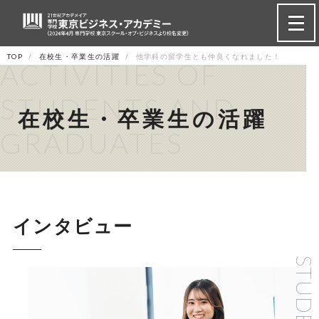
TOP
在校生・卒業生の活躍
他学科の留学生とも仲良くなれました！
ACTIVITIES OF
STUDENTS AND
在校生・卒業生の活躍
GRADUATES
インタビュー