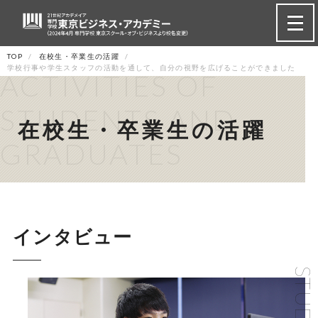
TOP
在校生・卒業生の活躍
学校行事や学生スタッフの活動を通して、自分の視野を広げることができました
ACTIVITIES OF
STUDENTS AND
在校生・卒業生の活躍
GRADUATES
インタビュー