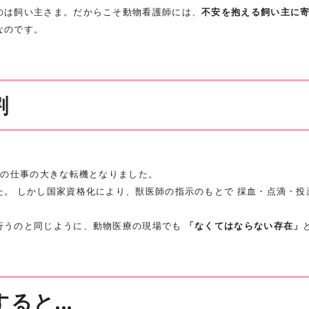
のは飼い主さま。だからこそ動物看護師には、
不安を抱える飼い主に
なのです。
割
この仕事の大きな転機となりました。
。 しかし国家資格化により、獣医師の指示のもとで 採血・点滴・投
行うのと同じように、動物医療の現場でも
「なくてはならない存在」
ると...