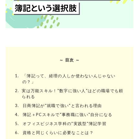
～ 目次 ～
1.
「簿記って、経理の人しか使わないんじゃない
の？」
2.
実は万能スキル！"数字に強い人"はどの職場でも頼
られる
3.
日商簿記が"就職で強い"と言われる理由
4.
簿記＋PCスキルで"事務職に強い"自分になる
5.
オフィスビジネス学科の"実践型"簿記学習
6.
資格と同じくらいに必要なことは？