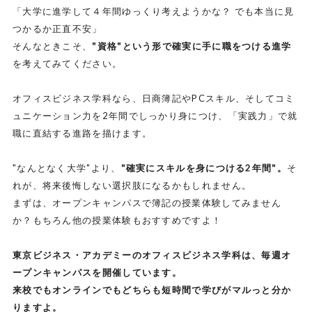
「大学に進学して４年間ゆっくり考えようかな？ でも本当に見
つかるか正直不安」
そんなときこそ、
"資格"という形で確実に手に職をつける進学
を考えてみてください。
オフィスビジネス学科なら、日商簿記やPCスキル、そしてコミ
ュニケーション力を2年間でしっかり身につけ、「実践力」で就
職に直結する進路を描けます。
"なんとなく大学"より、
"確実にスキルを身につける2年間"。
そ
れが、将来後悔しない選択肢になるかもしれません。
まずは、オープンキャンパスで簿記の授業体験してみません
か？もちろん他の授業体験もおすすめですよ！
東京ビジネス・アカデミーのオフィスビジネス学科は、毎週オ
ープンキャンパスを開催しています。
来校でもオンラインでもどちらも短時間で学びがマルっと分か
りますよ。