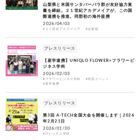
山梨県と米国サンタバーバラ郡が友好協力覚
書を締結。２１世紀アカデメイアが、この国
際連携を推進。同郡初の海外提携
2026/04/03
#２１世紀アカデメイア
#企業様
プレスリリース
【産学連携】UNIQLO FLOWER×フラワービ
ジネス学科
2026/02/03
#フラワービジネス学科
#特別イベント
#産学連携
プレスリリース
第3回 A-TECH全国大会を開催します｜2026
年2月21日
2026/01/30
#ITビジネス学科