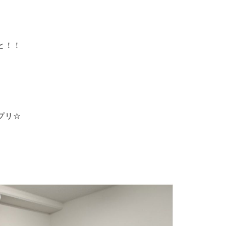
と！！
プリ☆