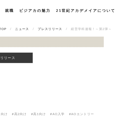
就職
ビジアカの魅力
21世紀アカデメイアについて
TOP
ニュース
プレスリリース
経営学科速報！～第2弾～
スリリース
３向け
#高2向け
#高1向け
#AO入学
#AOエントリー