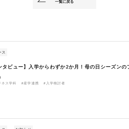
一覧に戻る
ース
ンタビュー】入学からわずか2か月！母の日シーズンの
0
ジネス学科
#産学連携
#入学検討者