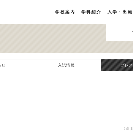
学校案内
学科紹介
入学・出願
らせ
入試情報
プレ
～
#高