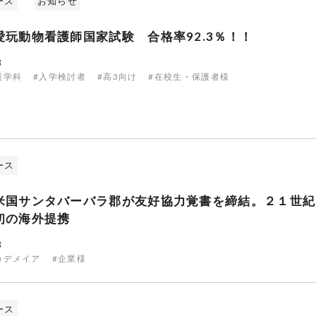
ース
お知らせ
愛玩動物看護師国家試験 合格率92.3％！！
3
護学科
#入学検討者
#高3向け
#在校生・保護者様
ース
米国サンタバーバラ郡が友好協力覚書を締結。２１世紀
初の海外提携
3
カデメイア
#企業様
ース