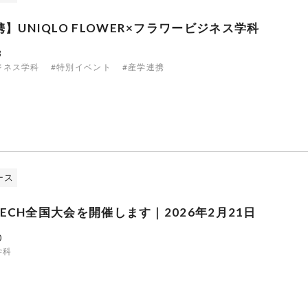
】UNIQLO FLOWER×フラワービジネス学科
3
ジネス学科
#特別イベント
#産学連携
ース
-TECH全国大会を開催します｜2026年2月21日
0
学科