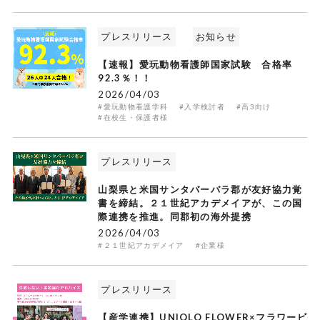
プレスリリース
お知らせ
【速報】愛玩動物看護師国家試験 合格率
92.3％！！
2026/04/03
#愛玩動物看護学科
#入学検討者
#高3向け
#在校生・保護者様
プレスリリース
山梨県と米国サンタバーバラ郡が友好協力覚
書を締結。２１世紀アカデメイアが、この国
際連携を推進。同郡初の海外提携
2026/04/03
#２１世紀アカデメイア
#企業様
プレスリリース
【産学連携】UNIQLO FLOWER×フラワービ