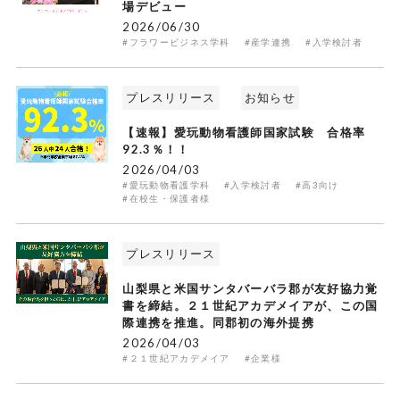
場デビュー
2026/06/30
#フラワービジネス学科
#産学連携
#入学検討者
プレスリリース
お知らせ
【速報】愛玩動物看護師国家試験 合格率
92.3％！！
2026/04/03
#愛玩動物看護学科
#入学検討者
#高3向け
#在校生・保護者様
プレスリリース
山梨県と米国サンタバーバラ郡が友好協力覚
書を締結。２１世紀アカデメイアが、この国
際連携を推進。同郡初の海外提携
2026/04/03
#２１世紀アカデメイア
#企業様