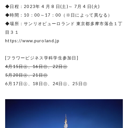
◆日程：2023年 4 月 8 日(土)～ 7月 4 日(火)
◆時間：10：00～17：00（※日によって異なる）
◆場所：サンリオピューロランド 東京都多摩市落合１丁
目３１
https://www.puroland.jp
[フラワービジネス学科学生参加日]
4月15日㊏、16日㊐、22日㊏
5月20日㊏、21日㊐
6月17日㊏、18日㊐、24日㊏、25日㊐