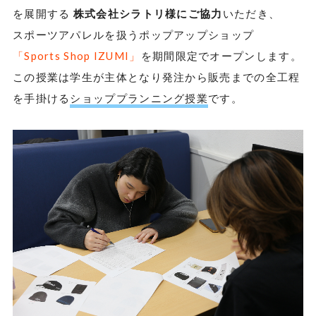
を展開する
株式会社シラトリ様にご協力
いただき、
スポーツアパレルを扱うポップアップショップ
「Sports Shop
IZUMI
」
を期間限定でオープンします。
この授業は学生が主体となり発注から販売までの全工程
を手掛ける
ショッププランニング授業
です。