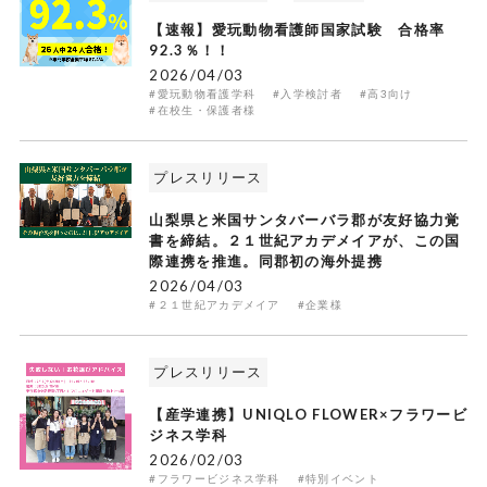
【速報】愛玩動物看護師国家試験 合格率
92.3％！！
2026/04/03
#愛玩動物看護学科
#入学検討者
#高3向け
#在校生・保護者様
プレスリリース
山梨県と米国サンタバーバラ郡が友好協力覚
書を締結。２１世紀アカデメイアが、この国
際連携を推進。同郡初の海外提携
2026/04/03
#２１世紀アカデメイア
#企業様
プレスリリース
【産学連携】UNIQLO FLOWER×フラワービ
ジネス学科
2026/02/03
#フラワービジネス学科
#特別イベント