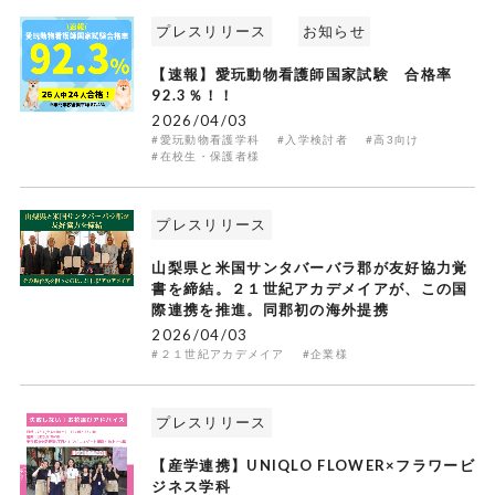
プレスリリース
お知らせ
【速報】愛玩動物看護師国家試験 合格率
92.3％！！
2026/04/03
#愛玩動物看護学科
#入学検討者
#高3向け
#在校生・保護者様
プレスリリース
山梨県と米国サンタバーバラ郡が友好協力覚
書を締結。２１世紀アカデメイアが、この国
際連携を推進。同郡初の海外提携
2026/04/03
#２１世紀アカデメイア
#企業様
プレスリリース
【産学連携】UNIQLO FLOWER×フラワービ
ジネス学科