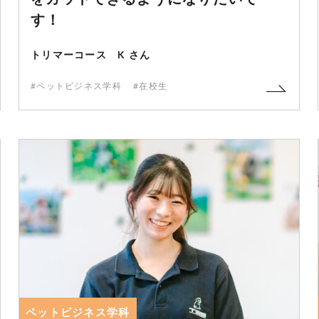
す！
トリマーコース K さん
#ペットビジネス学科
#在校生
ペットビジネス学科