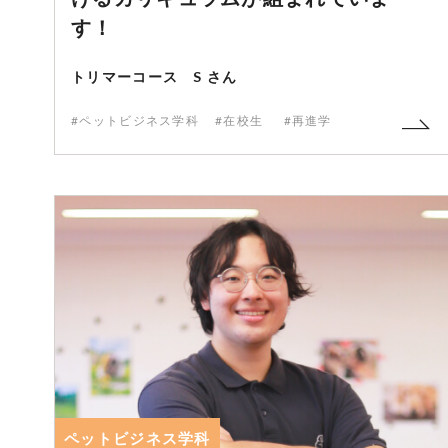
す！
トリマーコース S さん
#ペットビジネス学科
#在校生
#再進学
ペットビジネス学科